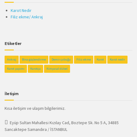
Karot Nedir
Filiz ekme/ Ankraj
Etiketler
Ankraj
Bina güçlendirme
Demir çubuğu
Filiz ekme
Karot
Karot nedir
Karot yapımı
Karotçu
Kimyasal dübel
İletişim
Kısa iletişim ve ulaşım bilgilerimiz.
Eyüp Sultan Mahallesi Kızılay Cad, Boztepe Sk. No 5 A, 34885
Sancaktepe Samandıra / İSTANBUL