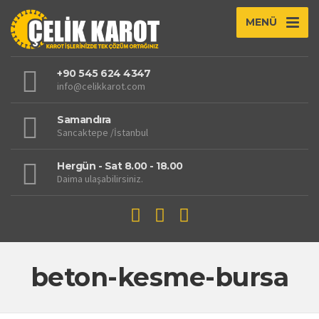
MENÜ
+90 545 624 4347
info@celikkarot.com
Samandıra
Sancaktepe /İstanbul
Hergün - Sat 8.00 - 18.00
Daima ulaşabilirsiniz.
beton-kesme-bursa