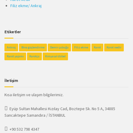
Filiz ekme/ Ankraj
Etiketler
Ankraj
Bina güçlendirme
Demir çubuğu
Filiz ekme
Karot
Karot nedir
Karot yapımı
Karotçu
Kimyasal dübel
İletişim
Kısa iletişim ve ulaşım bilgilerimiz.
Eyüp Sultan Mahallesi Kızılay Cad, Boztepe Sk. No 5 A, 34885
Sancaktepe Samandıra / İSTANBUL
+90 532 798 4347