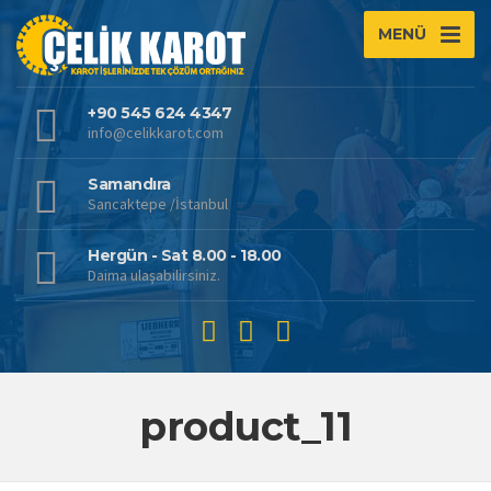
MENÜ
+90 545 624 4347
info@celikkarot.com
Samandıra
Sancaktepe /İstanbul
Hergün - Sat 8.00 - 18.00
Daima ulaşabilirsiniz.
product_11