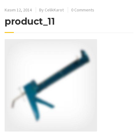
Kasım 12, 2014
By
CelikKarot
0 Comments
product_11