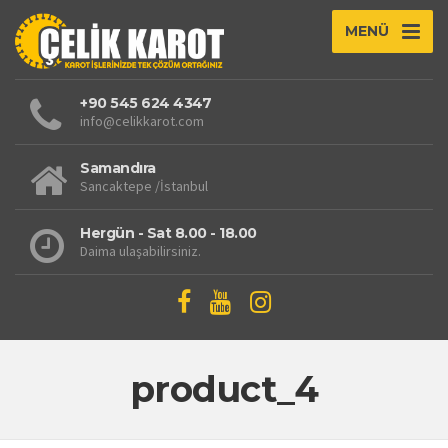
MENÜ
+90 545 624 4347
info@celikkarot.com
Samandıra
Sancaktepe /İstanbul
Hergün - Sat 8.00 - 18.00
Daima ulaşabilirsiniz.
product_4