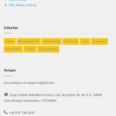
Filiz ekme/ Ankraj
Etiketler
Ankraj
Bina güçlendirme
Demir çubuğu
Filiz ekme
Karot
Karot nedir
Karot yapımı
Karotçu
Kimyasal dübel
İletişim
Kısa iletişim ve ulaşım bilgilerimiz.
Eyüp Sultan Mahallesi Kızılay Cad, Boztepe Sk. No 5 A, 34885
Sancaktepe Samandıra / İSTANBUL
+90 532 798 4347