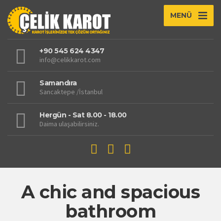
MENÜ
+90 545 624 4347
info@celikkarot.com
Samandıra
Sancaktepe /İstanbul
Hergün - Sat 8.00 - 18.00
Daima ulaşabilirsiniz.
A chic and spacious
bathroom