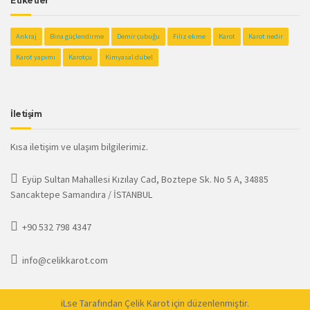
Etiketler
Ankraj
Bina güçlendirme
Demir çubuğu
Filiz ekme
Karot
Karot nedir
Karot yapımı
Karotçu
Kimyasal dübel
İletişim
Kısa iletişim ve ulaşım bilgilerimiz.
Eyüp Sultan Mahallesi Kızılay Cad, Boztepe Sk. No 5 A, 34885
Sancaktepe Samandıra / İSTANBUL
+90 532 798 4347
info@celikkarot.com
iLse
Tarafından Çelik Karot için düzenlenmiştir.